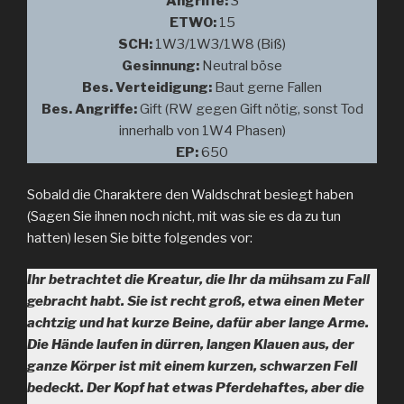
Angriffe:
3
ETW0:
15
SCH:
1W3/1W3/1W8 (Biß)
Gesinnung:
Neutral böse
Bes. Verteidigung:
Baut gerne Fallen
Bes. Angriffe:
Gift (RW gegen Gift nötig, sonst Tod
innerhalb von 1W4 Phasen)
EP:
650
Sobald die Charaktere den Waldschrat besiegt haben
(Sagen Sie ihnen noch nicht, mit was sie es da zu tun
hatten) lesen Sie bitte folgendes vor:
Ihr betrachtet die Kreatur, die Ihr da mühsam zu Fall
gebracht habt. Sie ist recht groß, etwa einen Meter
achtzig und hat kurze Beine, dafür aber lange Arme.
Die Hände laufen in dürren, langen Klauen aus, der
ganze Körper ist mit einem kurzen, schwarzen Fell
bedeckt. Der Kopf hat etwas Pferdehaftes, aber die