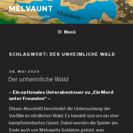
Zum
MELVAUNT
Inhalt
Eine Kampagnenseite
springen
Menü
SCHLAGWORT:
DER UNHEIMLICHE WALD
VERÖFFENTLICHT
28. MAI 2020
AM
Der unheimliche Wald
– Ein optionales Unterabenteuer zu „Ein Mord
unter Freunden“ –
Dieser Abschnitt beschreibt die Untersuchung der
Vorfälle im nördlichen Wald. Es handelt sich um ein eher
kampforientiertes Quest. Dabei werden die Spieler am
Ende auch von Melvaunts Soldaten gelobt, was