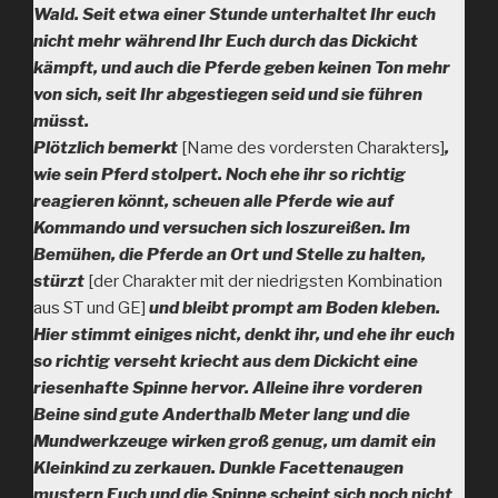
Wald. Seit etwa einer Stunde unterhaltet Ihr euch
nicht mehr während Ihr Euch durch das Dickicht
kämpft, und auch die Pferde geben keinen Ton mehr
von sich, seit Ihr abgestiegen seid und sie führen
müsst.
Plötzlich bemerkt
[Name des vordersten Charakters]
,
wie sein Pferd stolpert. Noch ehe ihr so richtig
reagieren könnt, scheuen alle Pferde wie auf
Kommando und versuchen sich loszureißen. Im
Bemühen, die Pferde an Ort und Stelle zu halten,
stürzt
[der Charakter mit der niedrigsten Kombination
aus ST und GE]
und bleibt prompt am Boden kleben.
Hier stimmt einiges nicht, denkt ihr, und ehe ihr euch
so richtig verseht kriecht aus dem Dickicht eine
riesenhafte Spinne hervor. Alleine ihre vorderen
Beine sind gute Anderthalb Meter lang und die
Mundwerkzeuge wirken groß genug, um damit ein
Kleinkind zu zerkauen. Dunkle Facettenaugen
mustern Euch und die Spinne scheint sich noch nicht