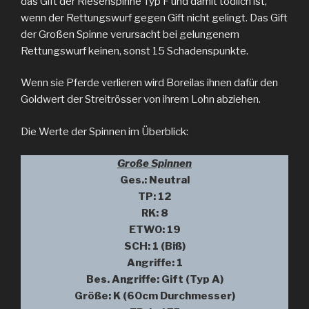
das Gift der Riesenspinne Typ F und damit tödlich ist,
wenn der Rettungswurf gegen Gift nicht gelingt. Das Gift
der Großen Spinne verursacht bei gelungenem
Rettungswurf keinen, sonst 15 Schadenspunkte.
Wenn sie Pferde verlieren wird Boreilas ihnen dafür den
Goldwert der Streitrösser von ihrem Lohn abziehen.
Die Werte der Spinnen im Überblick:
Große Spinnen
Ges.: Neutral
TP: 12
RK: 8
ETW0: 19
SCH: 1 (Biß)
Angriffe: 1
Bes. Angriffe: Gift (Typ A)
Größe: K (60cm Durchmesser)