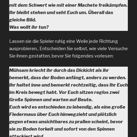
mit dem Schwert wie mit einer Machete freikämpfen.
Ihr bleibt stehen und seht Euch um. Überall das
gleiche Bild.
Was wollt ihr tun?
Lassen sie die Spieler ruhig eine Weile jede Richtung
ausprobieren., Entscheiden Sie selbst, wie viele Versuche
Sie ihnen gestatten, bevor Sie folgendes vorlesen:
Mühsam kriecht ihr durch das Dickicht als ihr
bemerkt, dass der Boden anfängt, anders zu werden.
Ihr haltet inne und bemerkt rechtzeitig, dass Ihr Euch
im Kreis bewegt habt. Vor Euch sitzen reglos zwei
Große Spinnen und warten auf Beute.
Euch wird es entschieden zu lebendig, als eine große
Fledermaus über Euch hinwegzieht und plötzlich
gegen etwas unsichtbares zu prallen scheint, bevor
sie zu Boden torkelt und sofort von den Spinnen
attackiert wird.