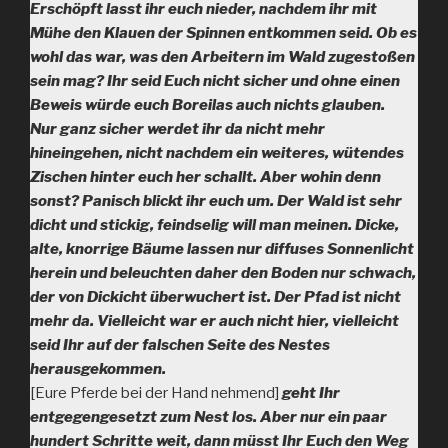
Erschöpft lasst ihr euch nieder, nachdem ihr mit
Mühe den Klauen der Spinnen entkommen seid. Ob es
wohl das war, was den Arbeitern im Wald zugestoßen
sein mag? Ihr seid Euch nicht sicher und ohne einen
Beweis würde euch Boreilas auch nichts glauben.
Nur ganz sicher werdet ihr da nicht mehr
hineingehen, nicht nachdem ein weiteres, wütendes
Zischen hinter euch her schallt. Aber wohin denn
sonst? Panisch blickt ihr euch um. Der Wald ist sehr
dicht und stickig, feindselig will man meinen. Dicke,
alte, knorrige Bäume lassen nur diffuses Sonnenlicht
herein und beleuchten daher den Boden nur schwach,
der von Dickicht überwuchert ist. Der Pfad ist nicht
mehr da. Vielleicht war er auch nicht hier, vielleicht
seid Ihr auf der falschen Seite des Nestes
herausgekommen.
[Eure Pferde bei der Hand nehmend]
geht Ihr
entgegengesetzt zum Nest los. Aber nur ein paar
hundert Schritte weit, dann müsst Ihr Euch den Weg