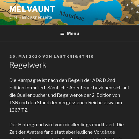
Zum
MELVAUNT
Inhalt
Eine Kampagnenseite
springen
Menü
VERÖFFENTLICHT
29. MAI 2020
VON
LASTKNIGHTNIK
AM
Regelwerk
Die Kampagne ist nach den Regeln der AD&D 2nd
Edition formuliert. Sämtliche Abenteuer beziehen sich auf
die Quellenbücher und Regelwerke der 2. Edition von
TSR und den Stand der Vergessenen Reiche etwa um
1367 T.Z.
Der Hintergrund wird von mir allerdings modifiziert. Die
Zeit der Avatare fand statt aber jegliche Vorgänge