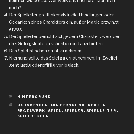
heimlich wieder ab. Wer weiß das nach drei Monaten
noch?
Der Spielleiter greift niemals in die Handlungen oder
Gedanken eines Charakters ein, außer Magie erzwingt
etwas.
Der Spielleiter bemüht sich, jedem Charakter zwei oder
drei Gefolgsleute zu schreiben und anzubieten.
Das Spiel ist schon ernst zu nehmen.
Niemand sollte das Spiel
zu
ernst nehmen. Im Zweifel
geht lustig oder pfiffig vor logisch.
KATEGORIEN
HINTERGRUND
SCHLAGWÖRTER
HAUSREGELN
,
HINTERGRUND
,
REGELN
,
REGELWERK
,
SPIEL
,
SPIELER
,
SPIELLEITER
,
SPIELREGELN