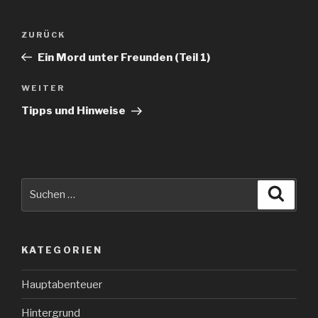
Beitragsnavigation
Vorheriger
ZURÜCK
Beitrag
Ein Mord unter Freunden (Teil 1)
Nächster
WEITER
Beitrag
Tipps und Hinweise
Suche
Suche
nach:
KATEGORIEN
Hauptabenteuer
Hintergrund