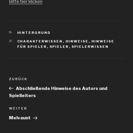
Bitte hier klicken
KATEGORIEN
HINTERGRUND
SCHLAGWÖRTER
CHARAKTERWISSEN
,
HINWEISE
,
HINWEISE
FÜR SPIELER
,
SPIELER
,
SPIELERWISSEN
Beitragsnavigation
Vorheriger
ZURÜCK
Beitrag
Abschließende Hinweise des Autors und
Spielleiters
Nächster
WEITER
Beitrag
Melvaunt