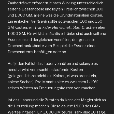
Zaubertränke erfordern je nach Wirkung unterschiedlich
seltene Bestandteile und liegen Preislich zwischen 200
und 1.000 GM, alleine was die Grundmaterialien kosten.
Ein einfacher
Heiltrank
sollte so zwischen 100 und 150
GM kosten, ein
Trank der Herrschaft über Drachen
eher
1.000 GM. Für wirklich mächtige Tränke sind auch seltene
Essenzen und dergleichen vonnöten, der genannte
Drachentrank könnte zum Beispiel die Essenz eines
Drachenatems benötigen oder so.
Auf jeden Fall ist das Labor vonnöten und solange es
benutzt wird verursacht es laufende Kosten
(gelegentlich zerbricht ein Kolben, etwas brennt ein,
solche Sachen). Pro Monat sollte es zwischen 1-10%
seines Wertes an Erneuerungskosten verursachen.
Ist das Labor und alle Zutaten da, kann der Magier sich an
die Herstellung machen. Diese dauert 1/100 des GM-
Wertes in tagen; Ein 1.000 GM teurer Trank also 10 Tage.