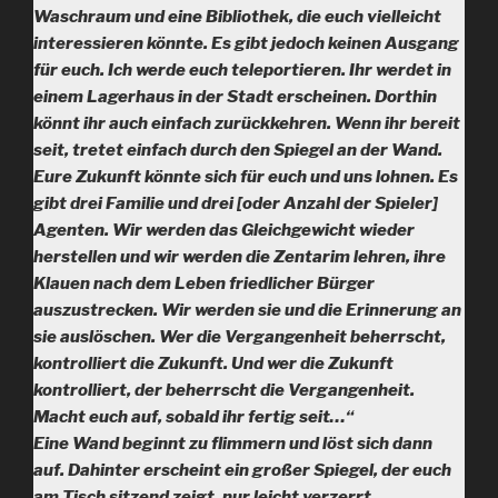
Waschraum und eine Bibliothek, die euch vielleicht
interessieren könnte. Es gibt jedoch keinen Ausgang
für euch. Ich werde euch teleportieren. Ihr werdet in
einem Lagerhaus in der Stadt erscheinen. Dorthin
könnt ihr auch einfach zurückkehren. Wenn ihr bereit
seit, tretet einfach durch den Spiegel an der Wand.
Eure Zukunft könnte sich für euch und uns lohnen. Es
gibt drei Familie und drei [oder Anzahl der Spieler]
Agenten. Wir werden das Gleichgewicht wieder
herstellen und wir werden die Zentarim lehren, ihre
Klauen nach dem Leben friedlicher Bürger
auszustrecken. Wir werden sie und die Erinnerung an
sie auslöschen. Wer die Vergangenheit beherrscht,
kontrolliert die Zukunft. Und wer die Zukunft
kontrolliert, der beherrscht die Vergangenheit.
Macht euch auf, sobald ihr fertig seit…“
Eine Wand beginnt zu flimmern und löst sich dann
auf. Dahinter erscheint ein großer Spiegel, der euch
am Tisch sitzend zeigt, nur leicht verzerrt.