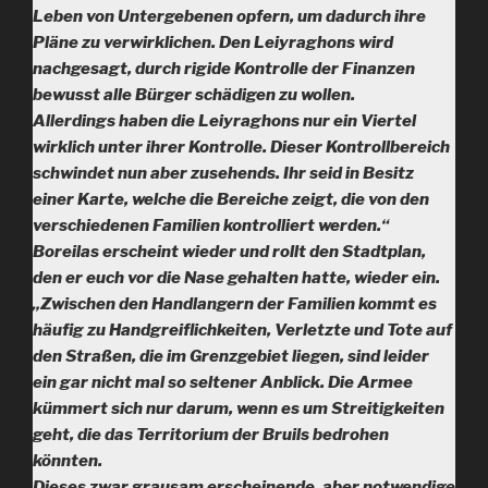
Leben von Untergebenen opfern, um dadurch ihre
Pläne zu verwirklichen. Den Leiyraghons wird
nachgesagt, durch rigide Kontrolle der Finanzen
bewusst alle Bürger schädigen zu wollen.
Allerdings haben die Leiyraghons nur ein Viertel
wirklich unter ihrer Kontrolle. Dieser Kontrollbereich
schwindet nun aber zusehends. Ihr seid in Besitz
einer Karte, welche die Bereiche zeigt, die von den
verschiedenen Familien kontrolliert werden.“
Boreilas erscheint wieder und rollt den Stadtplan,
den er euch vor die Nase gehalten hatte, wieder ein.
„Zwischen den Handlangern der Familien kommt es
häufig zu Handgreiflichkeiten, Verletzte und Tote auf
den Straßen, die im Grenzgebiet liegen, sind leider
ein gar nicht mal so seltener Anblick. Die Armee
kümmert sich nur darum, wenn es um Streitigkeiten
geht, die das Territorium der Bruils bedrohen
könnten.
Dieses zwar grausam erscheinende, aber notwendige