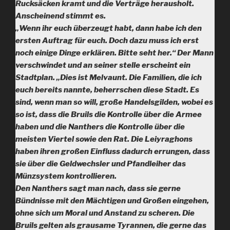
Rucksäcken kramt und die Verträge herausholt.
Anscheinend stimmt es.
„Wenn ihr euch überzeugt habt, dann habe ich den
ersten Auftrag für euch. Doch dazu muss ich erst
noch einige Dinge erklären. Bitte seht her.“ Der Mann
verschwindet und an seiner stelle erscheint ein
Stadtplan. „Dies ist Melvaunt. Die Familien, die ich
euch bereits nannte, beherrschen diese Stadt. Es
sind, wenn man so will, große Handelsgilden, wobei es
so ist, dass die Bruils die Kontrolle über die Armee
haben und die Nanthers die Kontrolle über die
meisten Viertel sowie den Rat. Die Leiyraghons
haben ihren großen Einfluss dadurch errungen, dass
sie über die Geldwechsler und Pfandleiher das
Münzsystem kontrollieren.
Den Nanthers sagt man nach, dass sie gerne
Bündnisse mit den Mächtigen und Großen eingehen,
ohne sich um Moral und Anstand zu scheren. Die
Bruils gelten als grausame Tyrannen, die gerne das