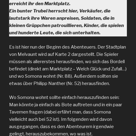
erreicht ihr den Marktplatz.
Ein bunter Trubel herrscht hier, Verkäufer, die
lautstark ihre Waren anpreisen, Soldaten, die in
kleinen Grüppchen patrouillieren, Kinder, die spielen
und hunderte Leute, die sich unterhalten.
Es ist hier nun der Beginn des Abenteuers. Der Stadtplan
von Melvaunt wird auf Karte 2 dargestellt. Die Spieler
müssen als allererstes herausfinden, wo sich das Bordell
befindet (direkt am Marktplatz – Welch Glück und Zufall…)
und wo Somona wohnt (Nr. 88). Außerdem sollten sie
etwas über Philipp Nanther (Nr. 52) herausfinden.
Wo Somona wohnt sollte einfach herauszufinden sein:
Man könnte ja einfach als Bote auftreten und in ein paar
Tavernen fragen (dabei erfährt man, dass Somona
vielleicht auch bei 52 ist). Im folgenden wird davon
ausgegangen, dass es den Abenteurern irgendwie
gelingt, herauszubekommen, wo was ist.