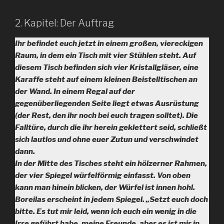
2. Kapitel: Der Auftrag
Ihr befindet euch jetzt in einem großen, viereckigen
Raum, in dem ein Tisch mit vier Stühlen steht. Auf
diesem Tisch befinden sich vier Kristallgläser, eine
Karaffe steht auf einem kleinen Beistelltischen an
der Wand. In einem Regal auf der
gegenüberliegenden Seite liegt etwas Ausrüstung
(der Rest, den ihr noch bei euch tragen solltet). Die
Falltüre, durch die ihr herein geklettert seid, schließt
sich lautlos und ohne euer Zutun und verschwindet
dann.
In der Mitte des Tisches steht ein hölzerner Rahmen,
der vier Spiegel würfelförmig einfasst. Von oben
kann man hinein blicken, der Würfel ist innen hohl.
Boreilas erscheint in jedem Spiegel. „Setzt euch doch
bitte. Es tut mir leid, wenn ich euch ein wenig in die
Irre geführt habe, meine Freunde, aber es ist mir in