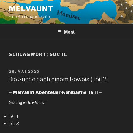
Zum
MELVAUNT
Inhalt
Eine Kampagnenseite
springen
Menü
SCHLAGWORT:
SUCHE
VERÖFFENTLICHT
28. MAI 2020
AM
Die Suche nach einem Beweis (Teil 2)
– Melvaunt Abenteuer-Kampagne Teil I –
Springe direkt zu:
Teil 1
Teil 3