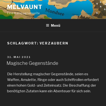
Zum
MELVAUNT
Inhalt
Eine Kampagnenseite
springen
Menü
SCHLAGWORT:
VERZAUBERN
VERÖFFENTLICHT
31. MAI 2021
AM
Magische Gegenstände
Die Herstellung magischer Gegenstände, seien es
Waffen, Amulette, Ringe oder auch Schriftrollen erfordert
einen hohen Gold- und Zeiteinsatz. Die Beschaffung der
benötigten Zutaten kann ein Abenteuer für sich sein.