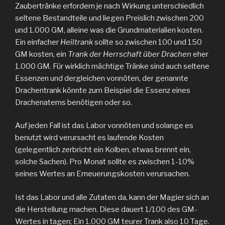
Zaubertränke erfordern je nach Wirkung unterschiedlich
seltene Bestandteile und liegen Preislich zwischen 200
und 1.000 GM, alleine was die Grundmaterialien kosten.
Ein einfacher
Heiltrank
sollte so zwischen 100 und 150
GM kosten, ein
Trank der Herrschaft über Drachen
eher
1.000 GM. Für wirklich mächtige Tränke sind auch seltene
Essenzen und dergleichen vonnöten, der genannte
Drachentrank könnte zum Beispiel die Essenz eines
Drachenatems benötigen oder so.
Auf jeden Fall ist das Labor vonnöten und solange es
benutzt wird verursacht es laufende Kosten
(gelegentlich zerbricht ein Kolben, etwas brennt ein,
solche Sachen). Pro Monat sollte es zwischen 1-10%
seines Wertes an Erneuerungskosten verursachen.
Ist das Labor und alle Zutaten da, kann der Magier sich an
die Herstellung machen. Diese dauert 1/100 des GM-
Wertes in tagen; Ein 1.000 GM teurer Trank also 10 Tage.